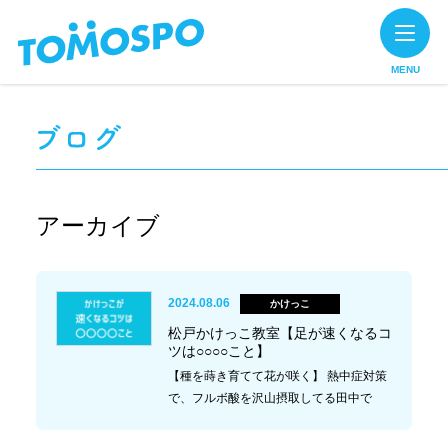
MENU
アーカイブ
2024.08.06
かけっこ
松戸かけっこ教室【足が速くなるコ
ツは○○○○こと】
【種を蒔き育てて花が咲く】 熱中症対策
で、フルボ酸を沢山摂取してる田中で
す。 かけっこ教室でこんな話をしまし
た。 花は種を蒔いた所に咲きます。 大き