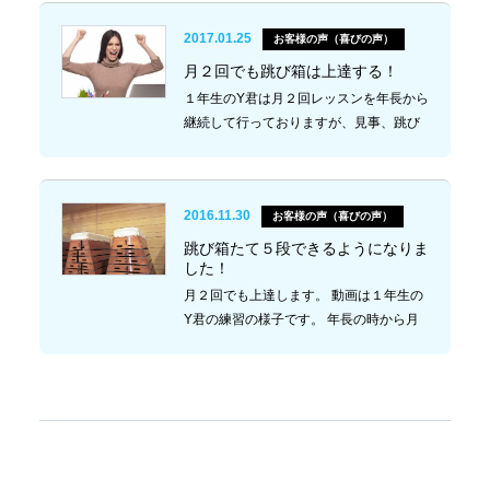
達せず、悩んでいるならトモスポへお問
2017.01.25
お客様の声（喜びの声）
い合わせ下さ…
月２回でも跳び箱は上達する！
１年生のY君は月２回レッスンを年長から
継続して行っておりますが、見事、跳び
箱８段が跳べるようになりました！ 継続
するとここまで上達していきます！ 跳
び箱や鉄棒など体操をしたいならトモス
2016.11.30
お客様の声（喜びの声）
ポ…
跳び箱たて５段できるようになりま
した！
月２回でも上達します。 動画は１年生の
Y君の練習の様子です。 年長の時から月
２回の練習を継続してきたおかげで、た
ても５段まで跳べるようになりました。
運動で悩んでいるならトモスポ！